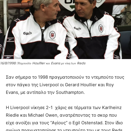
16/8/1998: Ντεμπούτο Houllier και Evans με νίκη των Reds
Σαν σήμερα το 1998 πραγματοποιούν το ντεμπούτο τους
στον πάγκο της Liverpool οι Gerard Houllier και Roy
Evans, με αντίπαλο την Southampton.
Η Liverpool νίκησε 2-1 χάρις σε τέρματα των Karlheinz
Riedle και Michael Owen, ανατρέποντας το σκορ που
είχε ανοίξει για τους “Αγίους” ο Egil Ostenstad. Στον ίδιο
αγώνα πραγματοποίησε το ντεμπούτο του με τους Reds