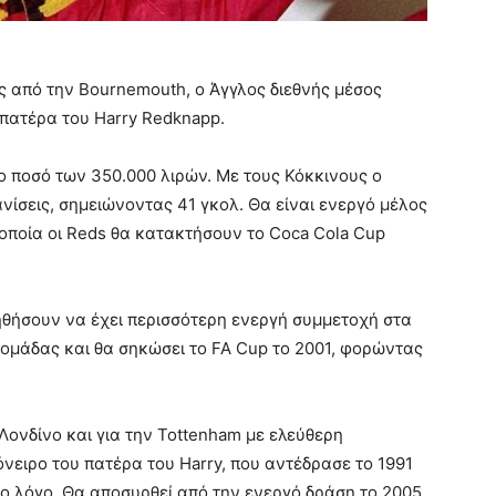
 από την Bournemouth, ο Άγγλος διεθνής μέσος
 πατέρα του Harry Redknapp.
ο ποσό των 350.000 λιρών. Με τους Κόκκινους ο
ίσεις, σημειώνοντας 41 γκολ. Θα είναι ενεργό μέλος
 οποία οι Reds θα κατακτήσουν το Coca Cola Cup
οηθήσουν να έχει περισσότερη ενεργή συμμετοχή στα
ς ομάδας και θα σηκώσει το FA Cup το 2001, φορώντας
Λονδίνο και για την Tottenham με ελεύθερη
νειρο του πατέρα του Harry, που αντέδρασε το 1991
το λόγο. Θα αποσυρθεί από την ενεργό δράση το 2005,