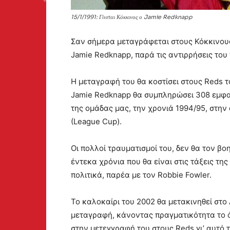
15/1/1991: Γίνεται Κόκκινος ο Jamie Redknapp
Σαν σήμερα μεταγράφεται στους Κόκκινους
Jamie Redknapp, παρά τις αντιρρήσεις του
Η μεταγραφή του θα κοστίσει στους Reds τ
Jamie Redknapp θα συμπληρώσει 308 εμφαν
της ομάδας μας, την χρονιά 1994/95, στην
(League Cup).
Οι πολλοί τραυματισμοί του, δεν θα τον β
έντεκα χρόνια που θα είναι στις τάξεις τη
πολιτικά, παρέα με τον Robbie Fowler.
Το καλοκαίρι του 2002 θα μετακινηθεί στο 
μεταγραφή, κάνοντας πραγματικότητα το ό
στην μετεγγραφή του στους Reds γι’ αυτό 