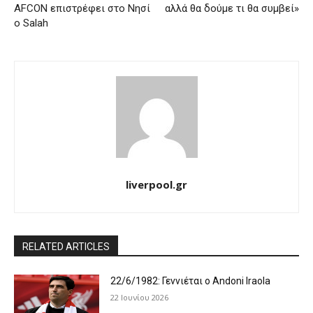
AFCON επιστρέφει στο Νησί
αλλά θα δούμε τι θα συμβεί»
ο Salah
liverpool.gr
RELATED ARTICLES
22/6/1982: Γεννιέται ο Andoni Iraola
22 Ιουνίου 2026