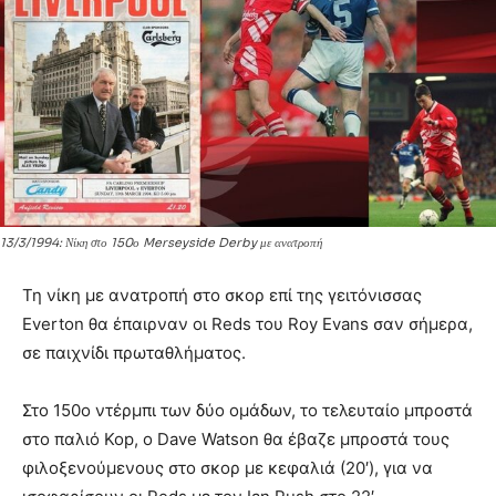
13/3/1994: Νίκη στο 150ο Merseyside Derby με ανατροπή
Τη νίκη με ανατροπή στο σκορ επί της γειτόνισσας
Everton θα έπαιρναν οι Reds του Roy Evans σαν σήμερα,
σε παιχνίδι πρωταθλήματος.
Στο 150o ντέρμπι των δύο ομάδων, το τελευταίο μπροστά
στο παλιό Kop, ο Dave Watson θα έβαζε μπροστά τους
φιλοξενούμενους στο σκορ με κεφαλιά (20′), για να