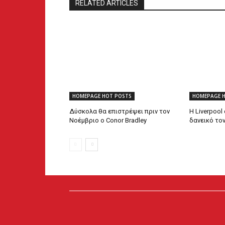
RELATED ARTICLES
HOMEPAGE HOT POSTS
HOMEPAGE 
Δύσκολα θα επιστρέψει πριν τον
Η Liverpool
Νοέμβριο ο Conor Bradley
δανεικό το