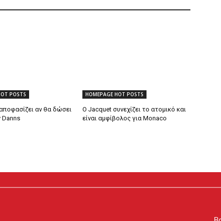
HOT POSTS
HOMEPAGE HOT POSTS
 αποφασίζει αν θα δώσει
Ο Jacquet συνεχίζει το ατομικό και
ν Danns
είναι αμφίβολος για Monaco
Βρ