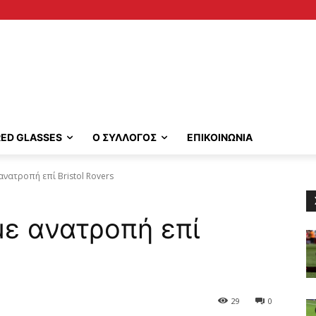
RED GLASSES
Ο ΣΥΛΛΟΓΟΣ
ΕΠΙΚΟΙΝΩΝΙΑ
 ανατροπή επί Bristol Rovers
με ανατροπή επί
29
0