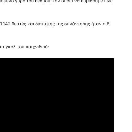
επόμενο γύρο του θεσμού, τον οποίο να θυμίσουμε πως
.142 θεατές και διαιτητής της συνάντησης ήταν ο B.
 γκολ του παιχνιδιού: