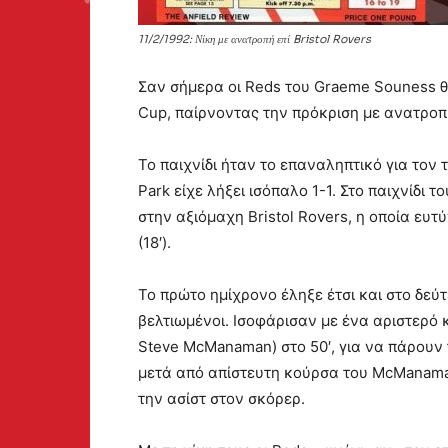
11/2/1992: Νίκη με ανατροπή επί Bristol Rovers
Σαν σήμερα οι Reds του Graeme Souness θα 
Cup, παίρνοντας την πρόκριση με ανατροπ
Το παιχνίδι ήταν το επαναληπτικό για τον
Park είχε λήξει ισόπαλο 1-1. Στο παιχνίδι 
στην αξιόμαχη Bristol Rovers, η οποία ευτ
(18′).
Το πρώτο ημίχρονο έληξε έτσι και στο δε
βελτιωμένοι. Ισοφάρισαν με ένα αριστερό 
Steve McManaman) στο 50′, για να πάρουν 
μετά από απίστευτη κούρσα του McManama
την ασίστ στον σκόρερ.