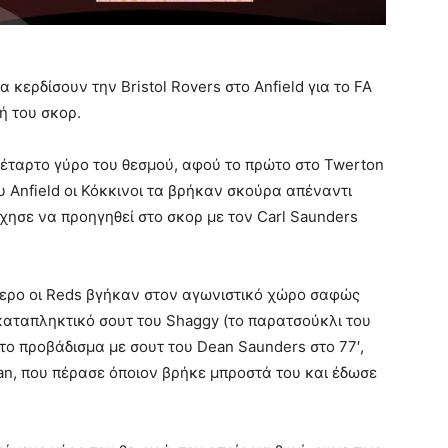
κερδίσουν την Bristol Rovers στο Anfield για το FA
ή του σκορ.
 τέταρτο γύρο του θεσμού, αφού το πρώτο στο Twerton
του Anfield οι Κόκκινοι τα βρήκαν σκούρα απέναντι
ύχησε να προηγηθεί στο σκορ με τον Carl Saunders
ύτερο οι Reds βγήκαν στον αγωνιστικό χώρο σαφώς
καταπληκτικό σουτ του Shaggy (το παρατσούκλι του
το προβάδισμα με σουτ του Dean Saunders στο 77′,
n, που πέρασε όποιον βρήκε μπροστά του και έδωσε