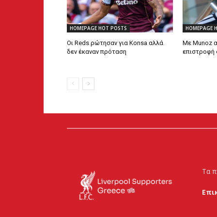
HOMEPAGE HOT POSTS
HOMEPAGE 
Οι Reds ρώτησαν για Konsa αλλά
Με Munoz α
δεν έκαναν πρόταση
επιστροφή 
Τα π
Επι