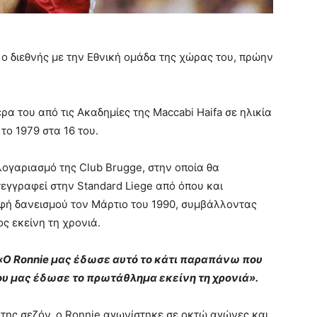
λ ο διεθνής με την Εθνική ομάδα της χώρας του, πρώην
έρα του από τις Ακαδημίες της Maccabi Haifa σε ηλικία
το 1979 στα 16 του.
 λογαριασμό της Club Brugge, στην οποία θα
τεγγραφεί στην Standard Liege από όπου και
φή δανεισμού τον Μάρτιο του 1990, συμβάλλοντας
 εκείνη τη χρονιά.
«Ο Ronnie μας έδωσε αυτό το κάτι παραπάνω που
ου μας έδωσε το πρωτάθλημα εκείνη τη χρονιά».
ς της σεζόν, ο Ronnie αγωνίστηκε σε οκτώ αγώνες και