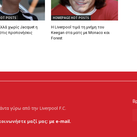
HOT POSTS
HOMEPAGE HOT POSTS
λλά χωρίς Jacquet η
Η Liverpool τιμά τη μνήμη του
στις προπονήσεις
Keegan στα ματς με Monaco και
Forest
Βρ
άντα γύρω από την Liverpool F.C.
κοινωνήστε μαζί μας:
με e-mail.