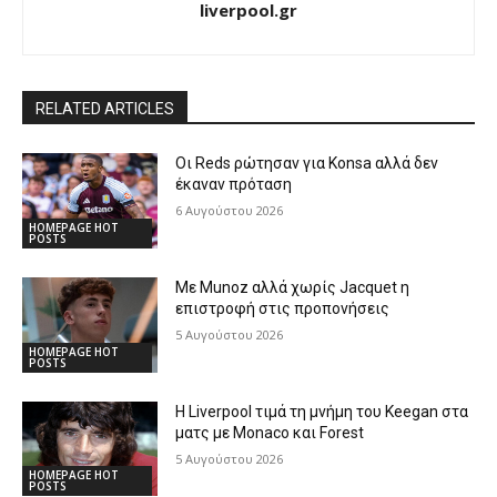
liverpool.gr
RELATED ARTICLES
Οι Reds ρώτησαν για Konsa αλλά δεν
έκαναν πρόταση
6 Αυγούστου 2026
HOMEPAGE HOT
POSTS
Με Munoz αλλά χωρίς Jacquet η
επιστροφή στις προπονήσεις
5 Αυγούστου 2026
HOMEPAGE HOT
POSTS
Η Liverpool τιμά τη μνήμη του Keegan στα
ματς με Monaco και Forest
5 Αυγούστου 2026
HOMEPAGE HOT
POSTS