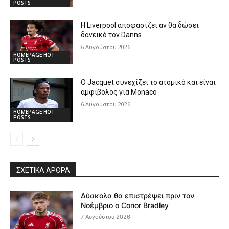
POSTS
Η Liverpool αποφασίζει αν θα δώσει
δανεικό τον Danns
6 Αυγούστου 2026
HOMEPAGE HOT
POSTS
Ο Jacquet συνεχίζει το ατομικό και είναι
αμφίβολος για Monaco
6 Αυγούστου 2026
HOMEPAGE HOT
POSTS
ΣΧΕΤΙΚΆ ΆΡΘΡΑ
Δύσκολα θα επιστρέψει πριν τον
Νοέμβριο ο Conor Bradley
7 Αυγούστου 2026