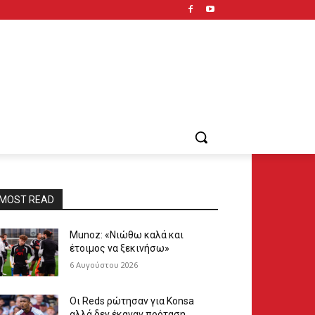
MOST READ
Munoz: «Νιώθω καλά και
έτοιμος να ξεκινήσω»
6 Αυγούστου 2026
Οι Reds ρώτησαν για Konsa
αλλά δεν έκαναν πρόταση