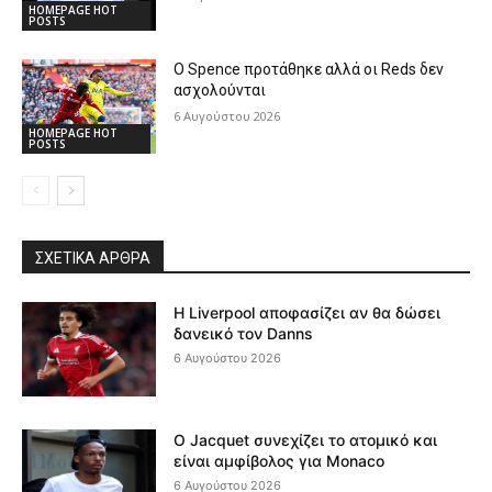
HOMEPAGE HOT
POSTS
Ο Spence προτάθηκε αλλά οι Reds δεν
ασχολούνται
6 Αυγούστου 2026
HOMEPAGE HOT
POSTS
ΣΧΕΤΙΚΆ ΆΡΘΡΑ
Η Liverpool αποφασίζει αν θα δώσει
δανεικό τον Danns
6 Αυγούστου 2026
Ο Jacquet συνεχίζει το ατομικό και
είναι αμφίβολος για Monaco
6 Αυγούστου 2026