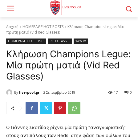
Αρχική
HOMEPAGE HOT POSTS
Κλήρωση Champions Legue: Μία
πρώτη ματιά (Vid Red Glasses)
HOMEPAGE HOT POSTS
RED GLASSES
Web TV
Κλήρωση Champions Legue:
Μία πρώτη ματιά (Vid Red
Glasses)
By
liverpool.gr
2 Σεπτεμβρίου 2018
17
0
Ο Γιάννης Σκοτίδας ρίχνει μία πρώτη “αναγνωριστική”
στους αντιπάλους των Reds, στην φάση των ομίλων του