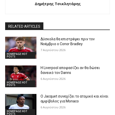
Δημήτρης Τσικλητάρης
RELATED ARTICLES
Δύσκολα θα επιστρέψει πριν τον
Νοέμβριο ο Conor Bradley
7 Αυγούστου 2026
HOMEPAGE HOT
POSTS
Η Liverpool αποφασίζει αν θα δώσει
δανεικό τον Danns
6 Αυγούστου 2026
HOMEPAGE HOT
POSTS
Ο Jacquet συνεχίζει το ατομικό και είναι
αμφίβολος για Monaco
6 Αυγούστου 2026
HOMEPAGE HOT
POSTS