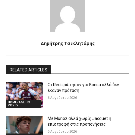
Δημήτρης Τσικλητάρης
RELATED ARTICLES
Οι Reds ρώτησαν για Konsa αλλά δεν
έκαναν πρόταση
6 Αυγούστου 2026
HOMEPAGE HOT
POSTS
Με Munoz αλλά χωρίς Jacquet η
επιστροφή στις προπονήσεις
5 Αυγούστου 2026