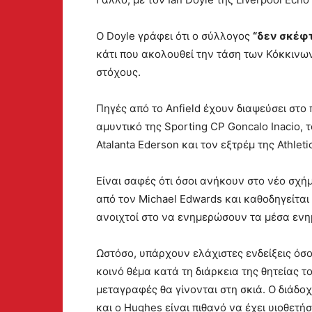
Ο Doyle γράφει ότι ο σύλλογος
“δεν σκέφτ
κάτι που ακολουθεί την τάση των Κόκκινω
στόχους.
Πηγές από το Anfield έχουν διαψεύσει στο 
αμυντικό της Sporting CP Goncalo Inacio, τ
Atalanta Ederson και τον εξτρέμ της Athleti
Είναι σαφές ότι όσοι ανήκουν στο νέο σχή
από τον Michael Edwards και καθοδηγείται 
ανοιχτοί στο να ενημερώσουν τα μέσα εν
Ωστόσο, υπάρχουν ελάχιστες ενδείξεις όσο
κοινό θέμα κατά τη διάρκεια της θητείας τ
μεταγραφές θα γίνονται στη σκιά. Ο διάδο
και ο Hughes είναι πιθανό να έχει υιοθετή