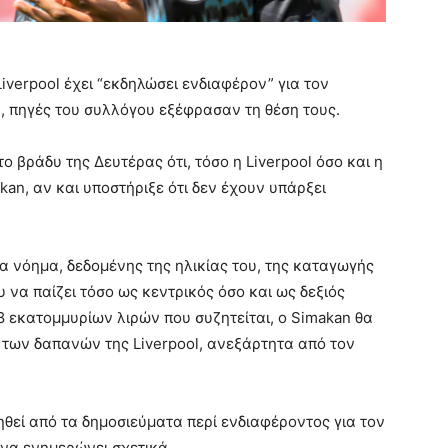
iverpool έχει “εκδηλώσει ενδιαφέρον” για τον
, πηγές του συλλόγου εξέφρασαν τη θέση τους.
ο βράδυ της Δευτέρας ότι, τόσο η Liverpool όσο και η
akan, αν και υποστήριξε ότι δεν έχουν υπάρξει
α νόημα, δεδομένης της ηλικίας του, της καταγωγής
υ να παίζει τόσο ως κεντρικός όσο και ως δεξιός
38 εκατομμυρίων λιρών που συζητείται, ο Simakan θα
 των δαπανών της Liverpool, ανεξάρτητα από τον
ηθεί από τα δημοσιεύματα περί ενδιαφέροντος για τον
o να ενημερώνει σχετικά.