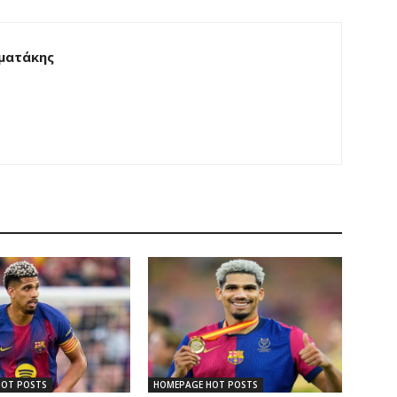
ματάκης
HOT POSTS
HOMEPAGE HOT POSTS