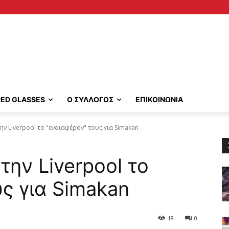
RED GLASSES
Ο ΣΥΛΛΟΓΟΣ
ΕΠΙΚΟΙΝΩΝΙΑ
ν Liverpool το "ενδιαφέρον" τους για Simakan
την Liverpool το
υς για Simakan
18
0