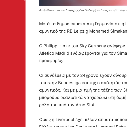
Διαψεύδουν από την Liverpool το "ενδιαφέρον" τους για Simakan
Μετά τα δημοσιεύματα στη Γερμανία ότι η L
αμυντικό της RB Leipzig Mohamed Simakan
Ο Philipp Hinze του Sky Germany ανέφερε τ
Atletico Madrid ενδιαφέρονται για τον Sim
προσφορές.
Οι συνδέσεις με τον 24χρονο έχουν σίγουρ
του στην Bundesliga και της ικανότητάς το
αμυντικός. Και με μια τιμή της τάξης των 
μπορούσε ρεαλιστικά να χωρέσει στη δομή
ρόλο του υπό τον Arne Slot.
Όμως η Liverpool έχει πλέον αποστασιοποι
Γάλλο, με τον Ian Doyle της Liverpool Ech