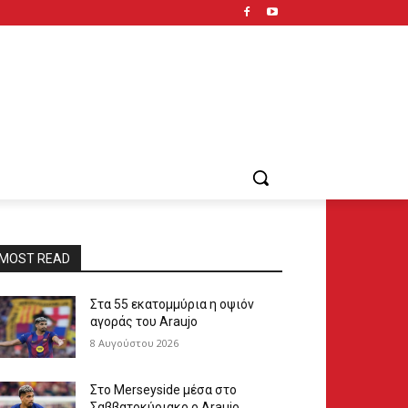
MOST READ
Στα 55 εκατομμύρια η οψιόν
αγοράς του Araujo
8 Αυγούστου 2026
Στο Merseyside μέσα στο
Σαββατοκύριακο ο Araujo