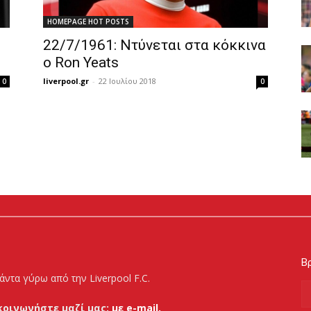
HOMEPAGE HOT POSTS
22/7/1961: Ντύνεται στα κόκκινα
ο Ron Yeats
liverpool.gr
-
22 Ιουλίου 2018
0
0
Βρ
άντα γύρω από την Liverpool F.C.
κοινωνήστε μαζί μας:
με e-mail.