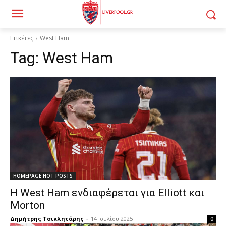
Ετικέτες
West Ham
Tag:
West Ham
HOMEPAGE HOT POSTS
Η West Ham ενδιαφέρεται για Elliott και
Morton
Δημήτρης Τσικλητάρης
-
14 Ιουλίου 2025
0