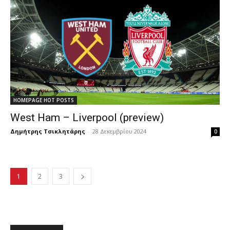
HOMEPAGE HOT POSTS
West Ham – Liverpool (preview)
Δημήτρης Τσικλητάρης
-
28 Δεκεμβρίου 2024
0
1
2
3