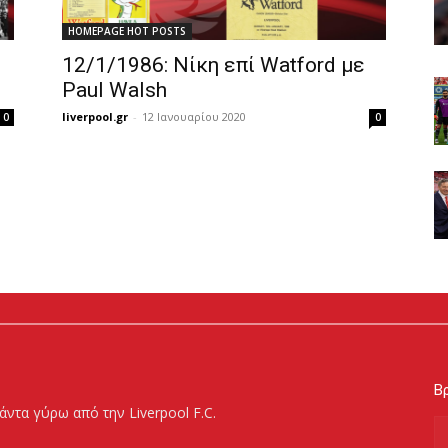
HOMEPAGE HOT POSTS
12/1/1986: Νίκη επί Watford με
Paul Walsh
liverpool.gr
-
12 Ιανουαρίου 2020
0
0
Βρ
άντα γύρω από την Liverpool F.C.