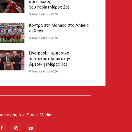
και ο ρόλος
του Iraola (Μέρος 2ο)
9 Αυγούστου 2026
Κόντρα στη Monaco στο Anfield
οι Reds
9 Αυγούστου 2026
Liverpool: Η εμπορική
«αυτοκρατορία» στην
Αμερική (Μέρος 1ο)
8 Αυγούστου 2026
είτε μας στα Social Media