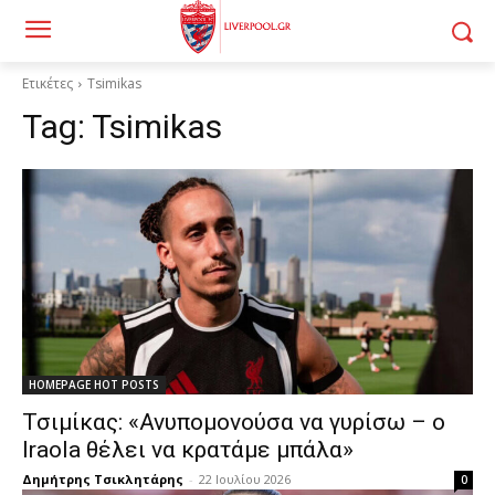
Ετικέτες
Tsimikas
Tag:
Tsimikas
HOMEPAGE HOT POSTS
Τσιμίκας: «Ανυπομονούσα να γυρίσω – ο
Iraola θέλει να κρατάμε μπάλα»
Δημήτρης Τσικλητάρης
-
22 Ιουλίου 2026
0