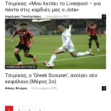
Τσιμίκας: «Μου λείπει το Liverpool – για
πάντα στις καρδιές μας ο Jota»
Δημήτρης Τσικλητάρης
-
1 Δεκεμβρίου 2025
0
HOMEPAGE HOT POSTS
Τσιμίκας, ο ‘Greek Scouser’, ανοίγει νέο
κεφάλαιο (Μέρος 2ο)
Φάνης Φλώρος
-
15 Οκτωβρίου 2025
0
1
2
3