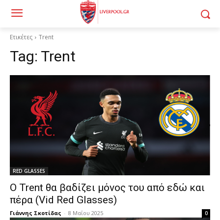
Ετικέτες
Trent
Tag:
Trent
RED GLASSES
Ο Trent θα βαδίζει μόνος του από εδώ και
πέρα (Vid Red Glasses)
Γιάννης Σκοτίδας
-
8 Μαΐου 2025
0