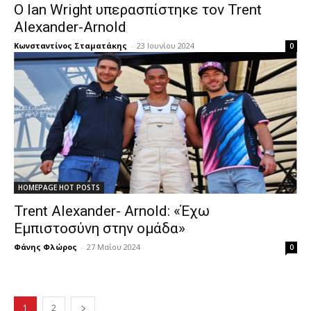
Ο Ian Wright υπερασπίστηκε τον Trent
Alexander-Arnold
Κωνσταντίνος Σταματάκης
-
23 Ιουνίου 2024
0
HOMEPAGE HOT POSTS
Trent Alexander- Arnold: «Έχω
Εμπιστοσύνη στην ομάδα»
Φάνης Φλώρος
-
27 Μαΐου 2024
0
1
2