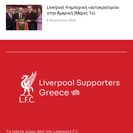
Liverpool: Η εμπορική «αυτοκρατορία»
στην Αμερική (Μέρος 1ο)
8 Αυγούστου 2026
Τα πάντα γύρω από την Liverpool F.C.