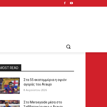
MOST READ
Στα 55 εκατομμύρια η οψιόν
αγοράς του Araujo
8 Αυγούστου 2026
Στο Merseyside μέσα στο
Σαββατοκύριακο ο Araujo