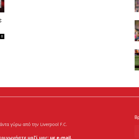
ε
0
Βρ
άντα γύρω από την Liverpool F.C.
κοινωνήστε μαζί μας:
με e-mail.