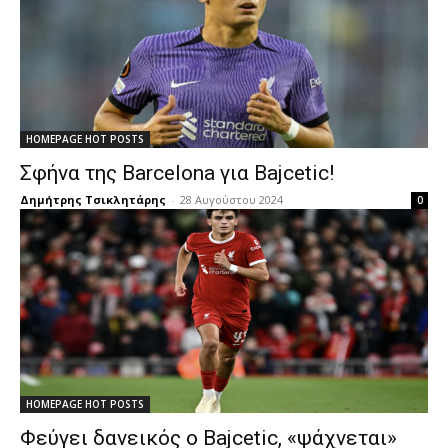
HOMEPAGE HOT POSTS
Σφήνα της Barcelona για Bajcetic!
Δημήτρης Τσικλητάρης
-
28 Αυγούστου 2024
0
HOMEPAGE HOT POSTS
Φεύγει δανεικός ο Bajcetic, «ψάχνεται»