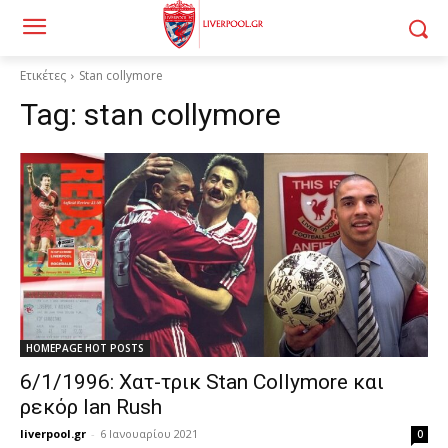
Ετικέτες
Stan collymore
Tag:
stan collymore
HOMEPAGE HOT POSTS
6/1/1996: Χατ-τρικ Stan Collymore και
ρεκόρ Ian Rush
liverpool.gr
-
6 Ιανουαρίου 2021
0