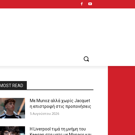
MOST READ
Με Munoz αλλά χωρίς Jacquet
η επιστροφή στις προπονήσεις
5 Αυγούστου 2026
Η Liverpool τιμά τη μνήμη του
Keegan στα ματς με Monaco και