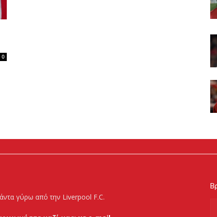
0
Βρ
άντα γύρω από την Liverpool F.C.