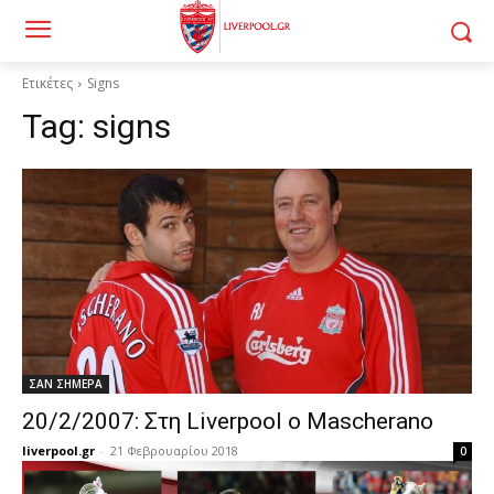
Ετικέτες
Signs
Tag:
signs
ΣΑΝ ΣΗΜΕΡΑ
20/2/2007: Στη Liverpool ο Mascherano
liverpool.gr
-
21 Φεβρουαρίου 2018
0