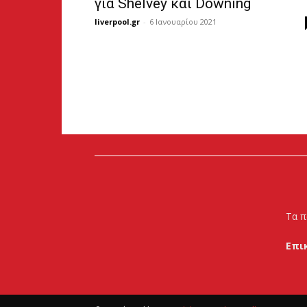
για Shelvey και Downing
liverpool.gr
-
6 Ιανουαρίου 2021
Τα π
Επι