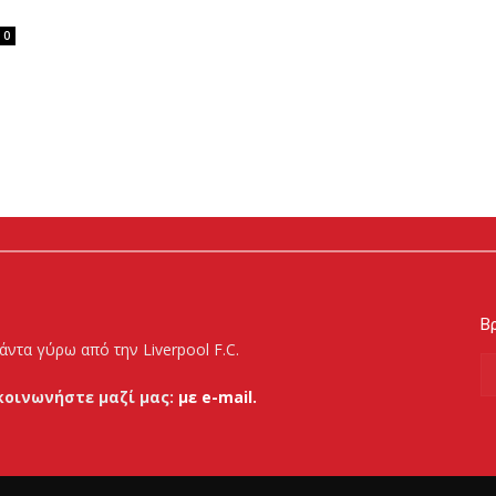
0
Βρ
άντα γύρω από την Liverpool F.C.
κοινωνήστε μαζί μας:
με e-mail.