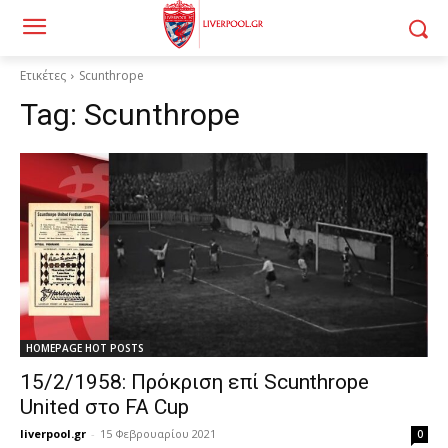
Ετικέτες
Scunthrope
Tag:
Scunthrope
HOMEPAGE HOT POSTS
15/2/1958: Πρόκριση επί Scunthrope
United στο FA Cup
liverpool.gr
-
15 Φεβρουαρίου 2021
0