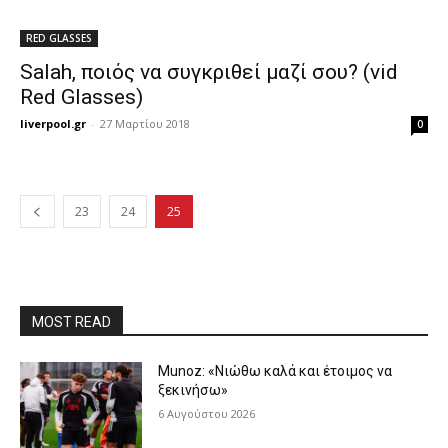
RED GLASSES
Salah, ποιός να συγκριθεί μαζί σου? (vid
Red Glasses)
liverpool.gr
-
27 Μαρτίου 2018
0
23
24
25
MOST READ
Munoz: «Νιώθω καλά και έτοιμος να
ξεκινήσω»
6 Αυγούστου 2026