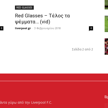
RED GLASSES
Red Glasses – Τέλος τα
ψέμματα… (vid)
liverpool.gr
-
3 Φεβρουαρίου 2018
0
0
Σελίδα 2 από 2
Βρ
άντα γύρω από την Liverpool F.C.