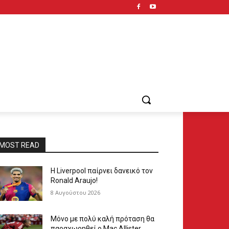
MOST READ
Η Liverpool παίρνει δανεικό τον
Ronald Araujo!
8 Αυγούστου 2026
Μόνο με πολύ καλή πρόταση θα
παραχωρηθεί ο Mac Allister