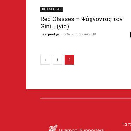
RED GLASSES
Red Glasses – Ψάχνοντας τον
Gini… (vid)
liverpool.gr
-
5 Φεβρουαρίου 2018
1
2
Τα π