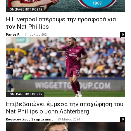
HOMEPAGE HOT POSTS
Η Liverpool απέρριψε την προσφορά για
τον Nat Phillips
Panos P.
-
11 Ιουλίου 2024
0
HOMEPAGE HOT POSTS
Επιβεβαιώνει έμμεσα την αποχώρηση του
Nat Phillips ο John Achterberg
Κωνσταντίνος Σταματάκης
-
29 Μαΐου 2024
0