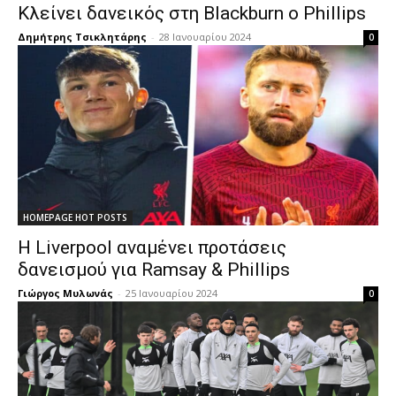
Κλείνει δανεικός στη Blackburn ο Phillips
Δημήτρης Τσικλητάρης
-
28 Ιανουαρίου 2024
0
HOMEPAGE HOT POSTS
Η Liverpool αναμένει προτάσεις
δανεισμού για Ramsay & Phillips
Γιώργος Μυλωνάς
-
25 Ιανουαρίου 2024
0