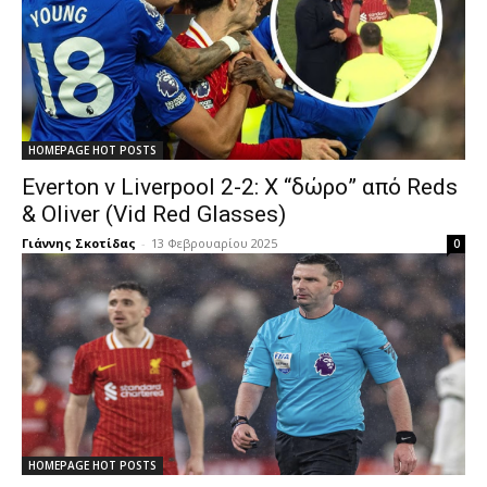
HOMEPAGE HOT POSTS
Everton v Liverpool 2-2: X “δώρο” από Reds
& Oliver (Vid Red Glasses)
Γιάννης Σκοτίδας
-
13 Φεβρουαρίου 2025
0
HOMEPAGE HOT POSTS