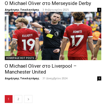
Ο Michael Oliver στο Merseyside Derby
Δημήτρης Τσικλητάρης
-
3 Φεβρουαρίου 2025
0
HOMEPAGE HOT POSTS
Ο Michael Oliver στο Liverpool –
Manchester United
Δημήτρης Τσικλητάρης
-
31 Δεκεμβρίου 2024
0
1
2