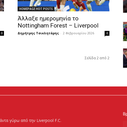
HOMEPAGE HOT POSTS
Άλλαξε ημερομηνία το
Nottingham Forest – Liverpool
Δημήτρης Τσικλητάρης
-
2 Φεβρουαρίου 2026
0
0
Σελίδα 2 από 2
Βρ
άντα γύρω από την Liverpool F.C.