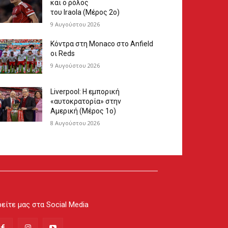
και ο ρόλος
του Iraola (Μέρος 2ο)
9 Αυγούστου 2026
Κόντρα στη Monaco στο Anfield
οι Reds
9 Αυγούστου 2026
Liverpool: Η εμπορική
«αυτοκρατορία» στην
Αμερική (Μέρος 1ο)
8 Αυγούστου 2026
είτε μας στα Social Media