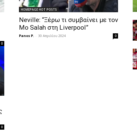
HOMEPAGE HOT POSTS
Neville: “Ξέρω τι συμβαίνει με τον
Μo Salah στη Liverpool”
Panos P.
-
30 Απριλίου 2024
0
0
ς
0