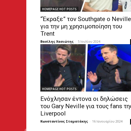
HOMEPAGE HOT POSTS
“Έκραξε” τον Southgate ο Neville
για την μη χρησιμοποίηση του
Trent
Βασίλης Χασιώτης
-
5 Ιουλίου 2024
HOMEPAGE HOT POSTS
Ενόχλησαν έντονα οι δηλώσεις
του Gary Neville για τους fans τη
Liverpool
Κωνσταντίνος Σταματάκης
-
16 Ιανουαρίου 2024