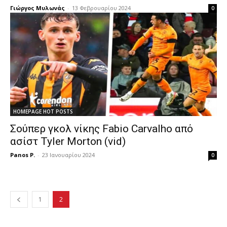
Γιώργος Μυλωνάς
-
13 Φεβρουαρίου 2024
0
HOMEPAGE HOT POSTS
Σούπερ γκολ νίκης Fabio Carvalho από
ασίστ Tyler Morton (vid)
Panos P.
-
23 Ιανουαρίου 2024
0
1
2