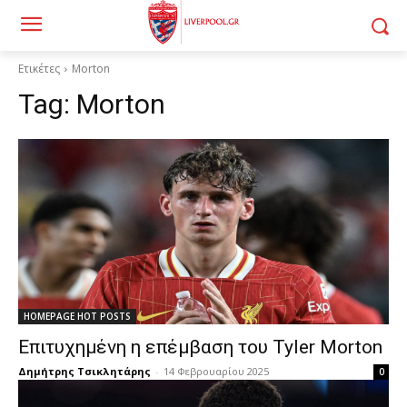
Ετικέτες
Morton
Tag:
Morton
HOMEPAGE HOT POSTS
Επιτυχημένη η επέμβαση του Tyler Morton
Δημήτρης Τσικλητάρης
-
14 Φεβρουαρίου 2025
0