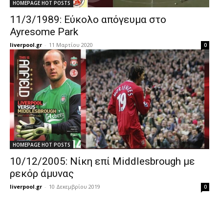
HOMEPAGE HOT POSTS
11/3/1989: Εύκολο απόγευμα στο
Ayresome Park
liverpool.gr
-
11 Μαρτίου 2020
0
HOMEPAGE HOT POSTS
10/12/2005: Νίκη επί Middlesbrough με
ρεκόρ άμυνας
liverpool.gr
-
10 Δεκεμβρίου 2019
0