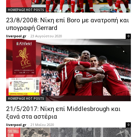
HOMEPAGE HOT POSTS
23/8/2008: Νίκη επί Boro με ανατροπή και
υπογραφή Gerrard
liverpool.gr
-
23 Αυγούστου 2020
0
HOMEPAGE HOT POSTS
21/5/2017: Νίκη επί Middlesbrough και
ξανά στα αστέρια
liverpool.gr
-
21 Μαΐου 2020
0