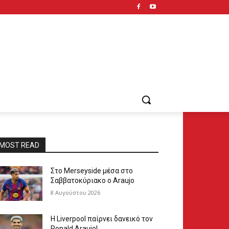
MOST READ
Στο Merseyside μέσα στο
Σαββατοκύριακο ο Araujo
8 Αυγούστου 2026
Η Liverpool παίρνει δανεικό τον
Ronald Araujo!