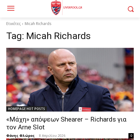
Ετικέτες
Micah Richards
Tag:
Micah Richards
HOMEPAGE HOT POSTS
«Μάχη» απόψεων Shearer – Richards για
τον Arne Slot
Φάνης Φλώρος
-
8 Απριλίου 2026
0