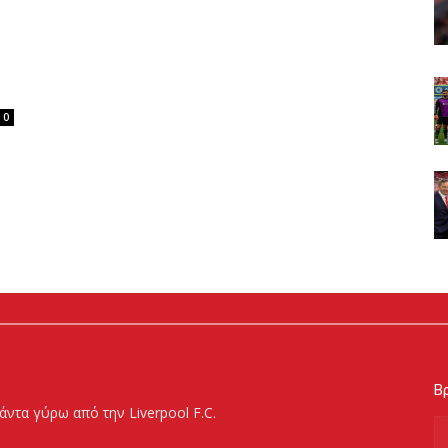
0
Βρ
άντα γύρω από την Liverpool F.C.