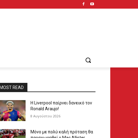
MOST READ
Η Liverpool παίρνει δανεικό τον
Ronald Araujo!
8 Αυγούστου 2026
Μόνο με πολύ καλή πρόταση θα
παραχωρηθεί ο Mac Allister