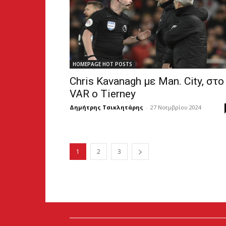
HOMEPAGE HOT POSTS
Chris Kavanagh με Man. City, στο
VAR ο Tierney
Δημήτρης Τσικλητάρης
-
27 Νοεμβρίου 2024
1
2
3