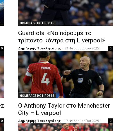
HOMEPAGE HOT POSTS
Guardiola: «Να πάρουμε το
τρίποντο κόντρα στη Liverpool»
Δημήτρης Τσικλητάρης
-
21 Φεβρουαρίου 2025
0
0
HOMEPAGE HOT POSTS
ez
Ο Anthony Taylor στο Manchester
City – Liverpool
Δημήτρης Τσικλητάρης
-
18 Φεβρουαρίου 2025
0
0