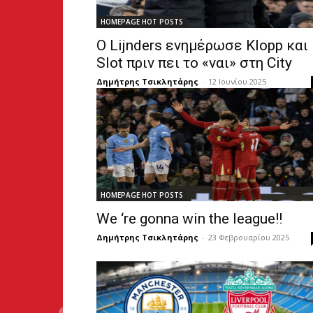
HOMEPAGE HOT POSTS
Ο Lijnders ενημέρωσε Klopp και
Slot πριν πει το «ναι» στη City
Δημήτρης Τσικλητάρης
-
12 Ιουνίου 2025
HOMEPAGE HOT POSTS
We ‘re gonna win the league!!
Δημήτρης Τσικλητάρης
-
23 Φεβρουαρίου 2025