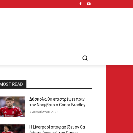
MOST READ
Δύσκολα θα επιστρέψει πριν
τον Νοέμβριο ο Conor Bradley
7 Αυγούστου 2026
Η Liverpool αποφασίζει αν θα
δώσει δανεικό τον Danns