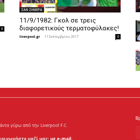
ΣΑΝ ΣΗΜΕΡΑ
11/9/1982: Γκολ σε τρεις
διαφορετικούς τερματοφύλακες!
0
liverpool.gr
-
11 Σεπτεμβρίου 2017
0
Βρ
άντα γύρω από την Liverpool F.C.
κοινωνήστε μαζί μας:
με e-mail.