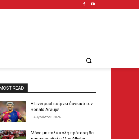
MOST READ
Η Liverpool παίρνει δανεικό τον
Ronald Araujo!
8 Αυγούστου 2026
Μόνο με πολύ καλή πρόταση θα
παραχωρηθεί ο Mac Allister