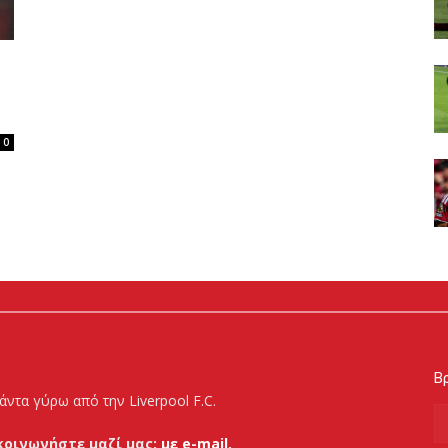
0
Βρ
άντα γύρω από την Liverpool F.C.
κοινωνήστε μαζί μας:
με e-mail.