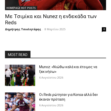
HOMEPAGE HOT POSTS
Με Τσιμίκα και Nunez η ενδεκάδα των
Reds
Δημήτρης Τσικλητάρης
-
8 Μαρτίου 2025
0
MOST READ
Munoz: «Νιώθω καλά και έτοιμος να
ξεκινήσω»
6 Αυγούστου 2026
Οι Reds ρώτησαν για Konsa αλλά δεν
έκαναν πρόταση
6 Αυγούστου 2026