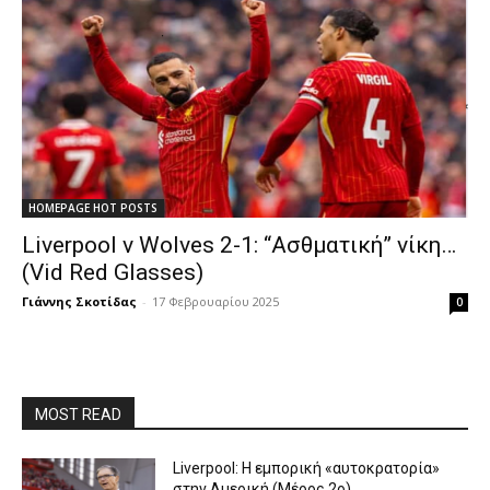
HOMEPAGE HOT POSTS
Liverpool v Wolves 2-1: “Ασθματική” νίκη…
(Vid Red Glasses)
Γιάννης Σκοτίδας
-
17 Φεβρουαρίου 2025
0
MOST READ
Liverpool: Η εμπορική «αυτοκρατορία»
στην Αμερική (Μέρος 2ο)