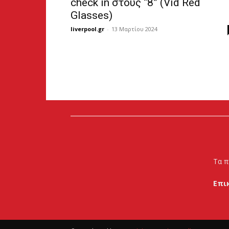
check in στους “8” (Vid Red
Glasses)
liverpool.gr
-
13 Μαρτίου 2024
Τα π
Επι