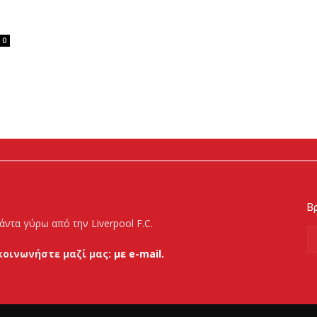
0
Βρ
άντα γύρω από την Liverpool F.C.
κοινωνήστε μαζί μας:
με e-mail.