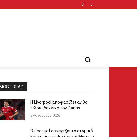
MOST READ
Η Liverpool αποφασίζει αν θα
δώσει δανεικό τον Danns
6 Αυγούστου 2026
Ο Jacquet συνεχίζει το ατομικό
και είναι αμφίβολος για Monaco