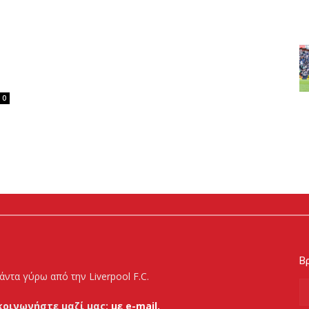
0
Βρ
άντα γύρω από την Liverpool F.C.
κοινωνήστε μαζί μας:
με e-mail.