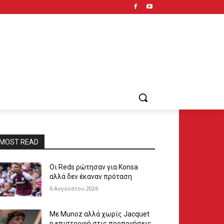
MOST READ
Οι Reds ρώτησαν για Konsa
αλλά δεν έκαναν πρόταση
6 Αυγούστου 2026
Με Munoz αλλά χωρίς Jacquet
η επιστροφή στις προπονήσεις