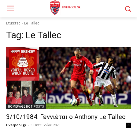
Ετικέτες
Le Tallec
Tag:
Le Tallec
HOMEPAGE HOT POSTS
3/10/1984: Γεννιέται ο Anthony Le Tallec
liverpool.gr
-
3 Οκτωβρίου 2020
0