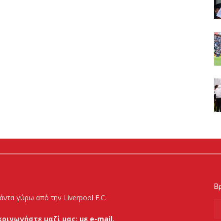
Βρ
άντα γύρω από την Liverpool F.C.
κοινωνήστε μαζί μας:
με e-mail.