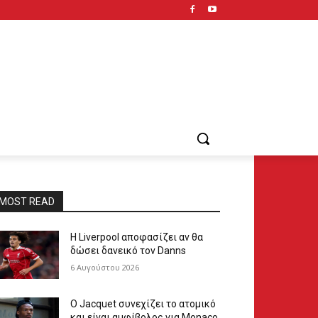
MOST READ
Η Liverpool αποφασίζει αν θα
δώσει δανεικό τον Danns
6 Αυγούστου 2026
Ο Jacquet συνεχίζει το ατομικό
και είναι αμφίβολος για Monaco