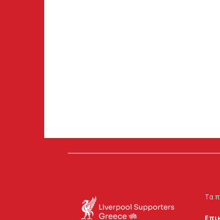
Τα π
Επι