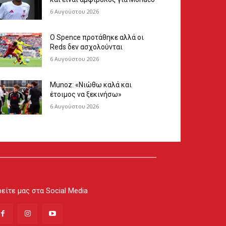
6 Αυγούστου 2026
Ο Spence προτάθηκε αλλά οι
Reds δεν ασχολούνται
6 Αυγούστου 2026
Munoz: «Νιώθω καλά και
έτοιμος να ξεκινήσω»
6 Αυγούστου 2026
είτε μας στα Social Media