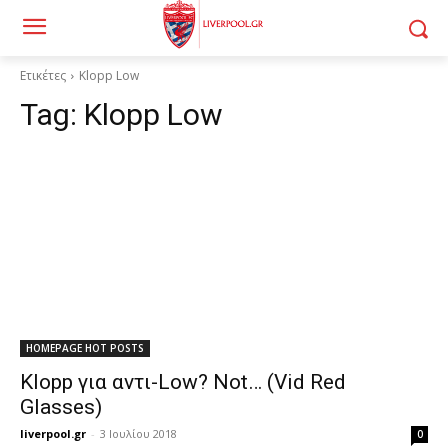
Ετικέτες
Klopp Low
Tag:
Klopp Low
HOMEPAGE HOT POSTS
Klopp για αντι-Low? Νot… (Vid Red
Glasses)
liverpool.gr
-
3 Ιουλίου 2018
0